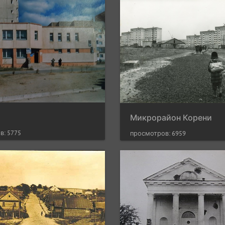
Микрорайон Корени
в: 5775
просмотров: 6959