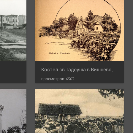
Костёл св.Тадеуша в Вишнево, 1890-1896 гг. Иллюстрация из книги "Powiat oszmiański - materjały do dziejów ziemi i ludzi"
просмотров: 6563