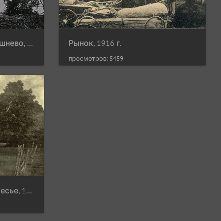
Костёл св.Тадеуша в Вишнево, 1920 г.
Рынок, 1916 г.
просмотров: 5459
Усадьба Огинских в Залесье, 1896 г. Иллюстрация из книги "Powiat oszmiański - materjały do dziejów ziemi i ludzi".