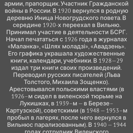
армии, прапорщик. Участник Гражданской
войны в России. В 1920 вернулся в родную
деревню Иница Новогрудского повета. В
середине 1920-х переехал в Вильню.
Принимал участие в деятельности БСРГ.
Начал печататься с 1926 года в журналах
«Маланка», «Шлях моладзі», «Авадзень».
Его графика украшала художественные
книги, календари, учебники. В 1928—29
издал три книги своих произведений.
Переводил русских писателей (Льва
Толстого, Михаила Зощенко).
Арестовывался польскими властями (в
1926–м сидел в виленской тюрьме на
Лукишках, в 1939–м — в Березе–
Картузской), советскими (в 1948 — 1953–м
пробыл в лагерях, после чего вернулся в
Вильнюс парализованным). В 1940 — 1944
годах сотрудник Виленского