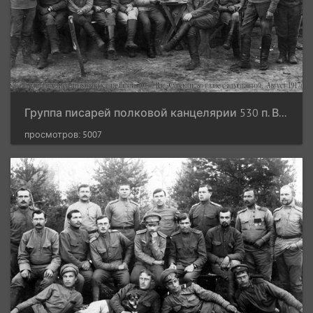
Группа писарей полковой канцелярии 530 п. Вас.-Сурск. п. во главе с адъютантом. Август 1017 г.
просмотров: 5007