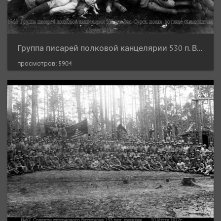
Группа писарей полковой канцелярии 530 п. Вас.-Сурск. п. во главе с адъютантом. Август 1017 г.
просмотров: 5904