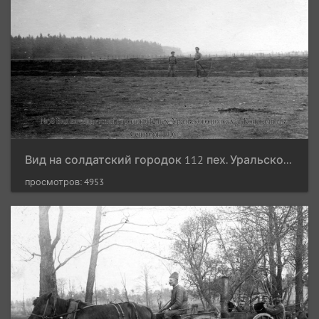
Вид на солдатский городок 112 пех. Уральского полка у д.Констамполь. Сентябрь 1916 г.
просмотров: 4953