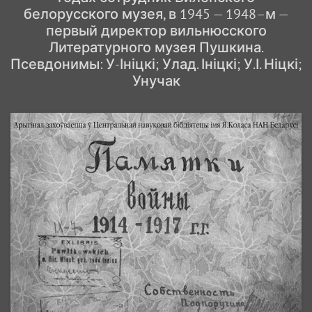
белорусского музея, в 1945 — 1948–м —
первый директор вильнюсского
Литературного музея Пушкина.
Псевдонимы: У-Ініцкі; Улад. Ініцкі; У.І. Ніцкі;
Унучак