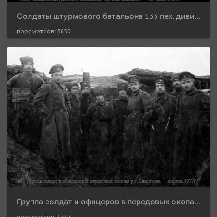
Солдаты штурмового батальона 133 пех. дивизии. 10 июля 1917 г.
просмотров: 5859
Группа солдат и офицеров в передовых окопах у г.Сморгони. Апрель 1917 г.
просмотров: 5737