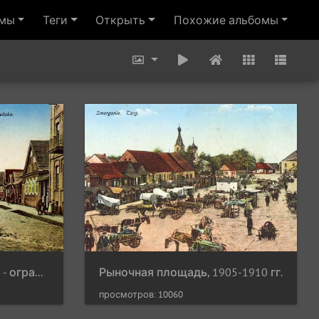
омы
Теги
Открыть
Похожие альбомы
Виленская улица. Слева - ограда костёла (на тот момент - Александровской церкви), 1910-1915 гг.
Рыночная площадь, 1905-1910 гг.
просмотров: 10060