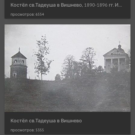
Костёл св.Тадеуша в Вишнево, 1890-1896 гг. Иллюстрация из книги "Powiat oszmiański - materjały do dziejów ziemi i ludzi"
просмотров: 6554
Костёл св.Тадеуша в Вишнево
просмотров: 5355