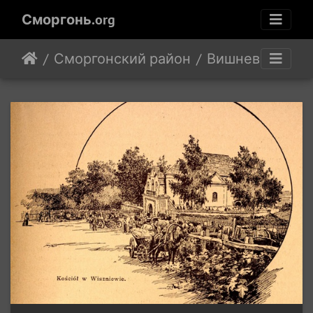
Сморгонь.org
Сморгонский район
Вишнево