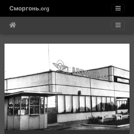
Сморгонь.org