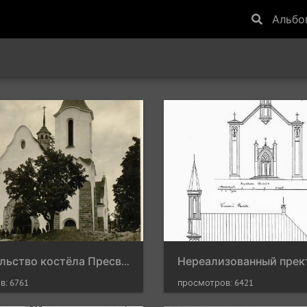
Альб
Строительство костёла Пресвятой Девы Марии Розария (Руженцовой) 1930 г.
в: 6761
просмотров: 6421