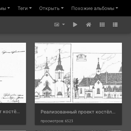
омы
Теги
Открыть
Похожие альбомы
Нереализованный прект костёла, 1848 г.
Реализованный проект костёла, 1926 г.
просмотров: 6523