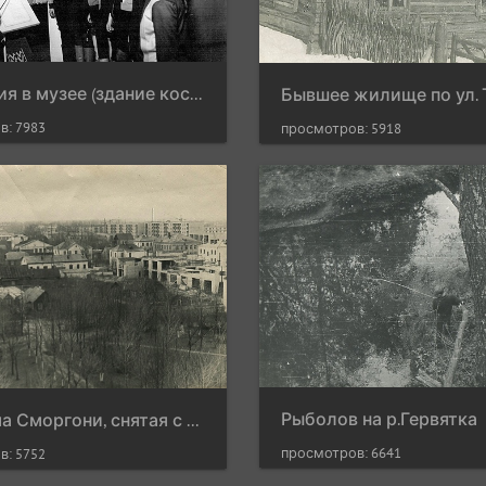
Экскурсия в музее (здание костёла св.Михаила Архангела)
в: 7983
просмотров: 5918
Рыболов на р.Гервятка
Панорама Сморгони, снятая с чертова колеса
просмотров: 6641
в: 5752