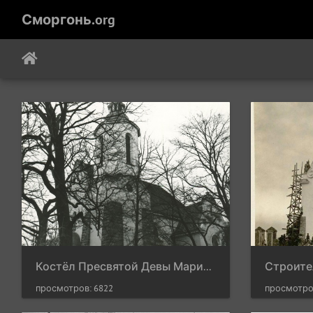
Сморгонь.org
Костёл Пресвятой Девы Марии Розария (Руженцовой)
просмотров: 6822
просмотро