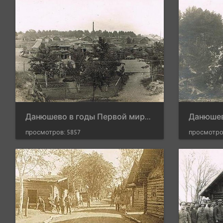
Данюшево в годы Первой мировой войны6
просмотров: 5857
просмотро