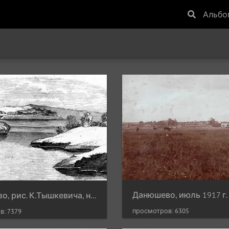
Альб
Данюшево, июль 1917 г.
Данюшево, рис. К.Тышкевича, не позднее 1871 г.
просмотров: 6305
в: 7379