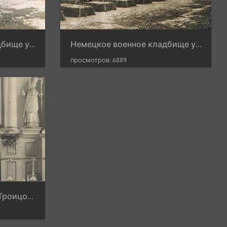
Немецкое военное кладбище у Троицого костёла
Немецкое военное кладбище у Троицого костёла
просмотров: 6889
Внутреннее убранство Троицого костёла, 1916 г.