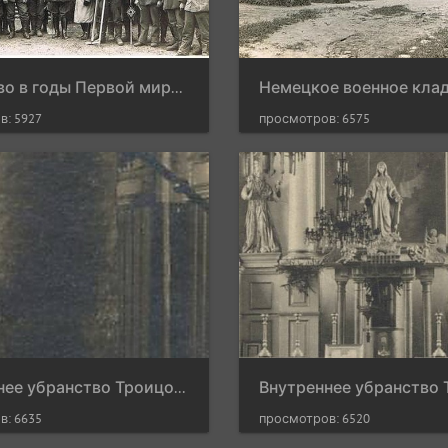
Данюшево в годы Первой мировой войны
в: 5927
просмотров: 6575
Внутреннее убранство Троицого костёла, 1916 г.
просмотров: 6520
в: 6635