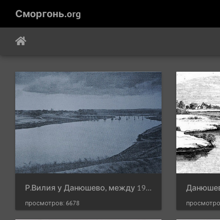
Сморгонь.org
Р.Вилия у Данюшево, между 1914 и 1918 гг.
просмотров: 6678
просмотро