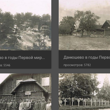
Данюшево в годы Первой мировой войны
просмотров: 5782
в: 5546