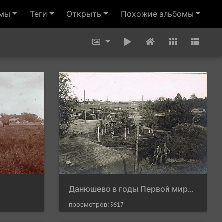
омы
Теги
Открыть
Похожие альбомы
Данюшево в годы Первой мировой войны
просмотров: 5617