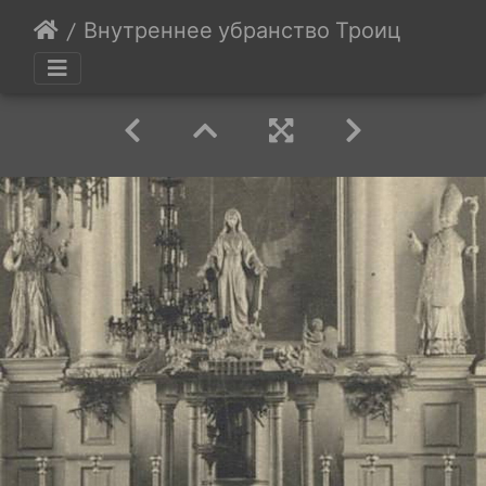
Внутреннее убранство Троицого костё