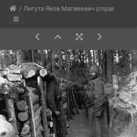
Лигута Яков Матвеевич (справа)