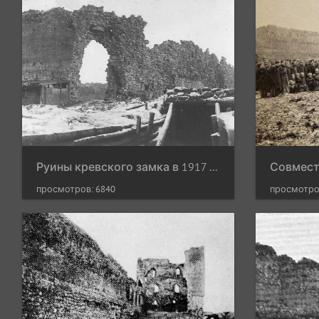
Руины кревского замка в 1917 году
просмотров: 6840
просмотро