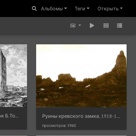
Альбомы
Теги
Открыть
Кревский замок, рисунок Б.Томашевич, июль1896 г.
Руины кревского замка, 1918-1930 гг.
просмотров: 5960