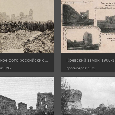
Совместное фото российских и немецких солдат, сделанное во время рождественского перемирия, фото Пауля фон Гинденбурга, декабрь 1917 г.
Кревский замок, 1900-19
в: 8793
просмотров: 5971