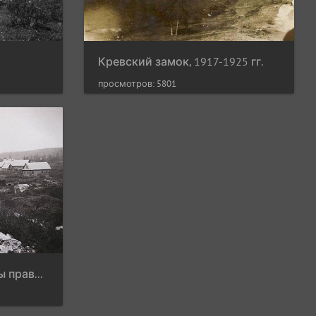
Кревский замок, 1917-1925 гг.
просмотров: 5801
Кревский замок и руины православной церкви