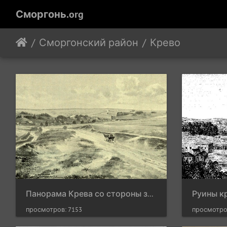
Сморгонь.org
Сморгонский район
Крево
Панорама Крева со стороны запада, 1890-1896 гг.
Руины кр
просмотров: 7153
просмотро