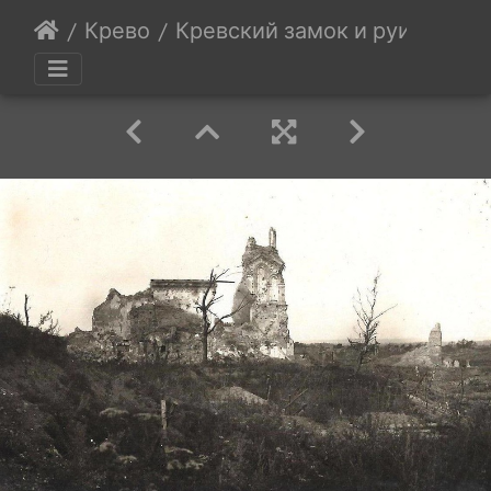
Крево
Кревский замок и руины прав