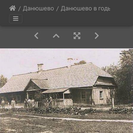
Данюшево
Данюшево в годы Перво