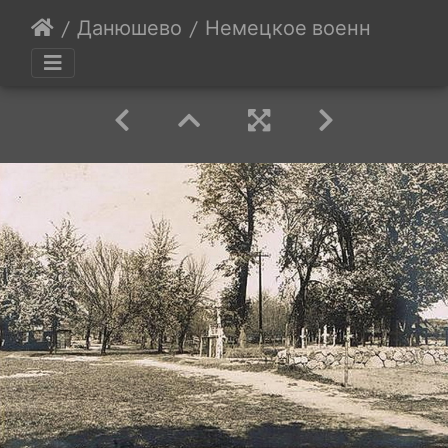
Данюшево
Немецкое военное кладб