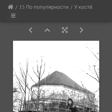
15 По популярности
У костёла св.М