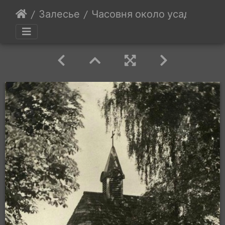
Залесье
Часовня около усадьбы Оги