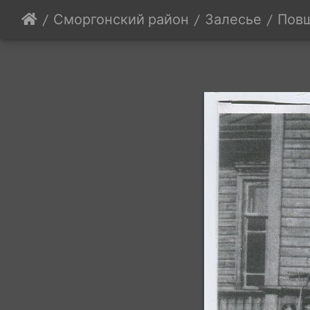
Сморгонский район
Залесье
Повш