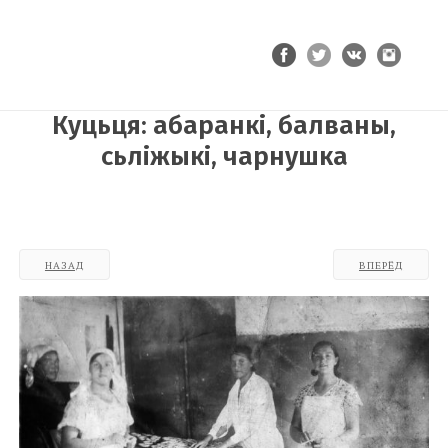
Сморгонь.org
Куцьця: абаранкі, балваны,
сьліжыкі, чарнушка
НАЗАД
ВПЕРЁД