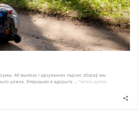
 сумы. Аб выніках і адчуваннях падчас збораў мы
“Упершыню
а было цяжка. Упершыню я адкрыта …
Читать далее
я
адкрыта
папрасіла
людзей
аб
дапамозе”